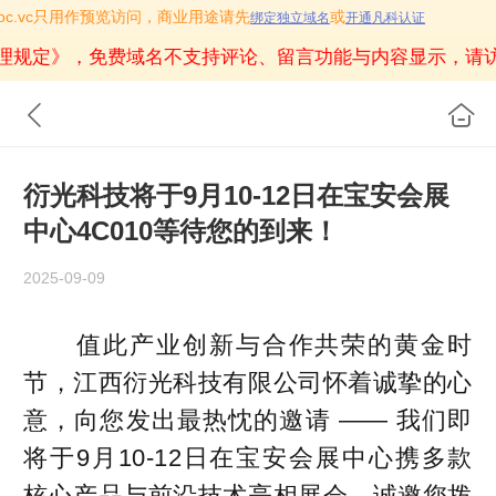
.icoc.vc只用作预览访问，商业用途请先
或
绑定独立域名
开通凡科认证
理规定》
，免费域名不支持评论、留言功能与内容显示，请
衍光科技将于9月10-12日在宝安会展
中心4C010等待您的到来！
2025-09-09
值此产业创新与合作共荣的黄金时
节，
江西衍光科技有限公司
怀着诚挚的心
意，向您发出最热忱的邀请 —— 我们即
将于9月10-12日在宝安会展中心
携多款
核心产品与前沿技术亮相展会，诚邀您拨