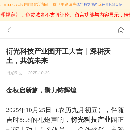
0.m.icoc.vc只用作预览访问，商业用途请先
或
绑定独立域名
开通凡科认证
理规定》
，免费域名不支持评论、留言功能与内容显示，请
衍光科技产业园开工大吉丨深耕沃
土，共筑未来‌
衍光科技
2025-10-26
金秋启新篇，聚力铸辉煌
2025年10月25日（农历九月初五），伴随
吉时8:58的礼炮声响，‌
衍光科技产业园
‌正
式破土动工！全体员工、合作伙伴、主管