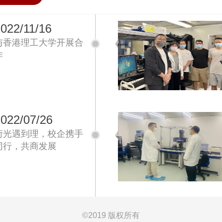
篁岭的粉墙黛瓦，躬身茶园采摘新
绿，漫步瀑布与古镇，在烟火美食里
022/11/16
共叙温情，把春光与欢笑，都写进这
与香港理工大学开展合
段难忘的旅程。TWO篁岭揽胜：云端
作
古村，春景入画首站抵达篁岭景区，
这座悬于山崖的古村，被春日绿意
温...
022/07/26
衍光遇到理，校企携手
同行，共商发展
©
2019 版权所有