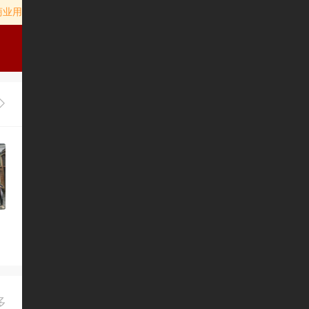
，商业用途请先
或
绑定独立域名
开通凡科认证