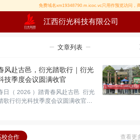
免费域名xm19348790.m.icoc.vc只用作预览访问
江西衍光科技有限公司
文章列表
春风赴古邑，衍光踏歌行｜衍光
科技季度会议圆满收官
春日（ 2026 ）踏青春风赴古邑  衍光
踏歌行衍光科技季度会议圆满收官春
日·去踏青ONE春风有信，花开有
期。为放松身心、凝聚团队，衍光科
技核心团队暂别忙碌工位，奔赴一场
为期两天半的春日之旅。我们穿行于
高校合作