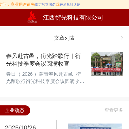
作预览访问，商业用途请先
或
绑定独立域名
开通凡科认证
江西衍光科技有限公司
文章列表
春风赴古邑，衍光踏歌行｜衍
光科技季度会议圆满收官
春日（ 2026 ）踏青春风赴古邑  衍
光踏歌行衍光科技季度会议圆满收官
春日·去踏青ONE春风有信，花开有
期。为放松身心、凝聚团队，衍光科
技核心团队暂别忙碌工位，奔赴一场
为期两天半的春日之旅。我们穿行于
企业动态
篁岭的粉墙黛瓦，躬身茶园采摘新
绿，漫步瀑布与古镇，在烟火美食里
2025/10/26