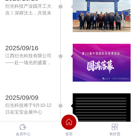
共叙温情，把春光与欢笑，都写进这
衍光科技产业园开工大
段难忘的旅程。TWO篁岭揽胜：云
吉丨深耕沃土，共筑未
端古村，春景入画首站抵达篁岭景
来‌
区，这座悬于山崖的古村，被春日绿
意温...
2025/09/16
江西衍光科技有限公司
——赴一场光的盛宴，
启一段新的征程 ！
2025/09/09
衍光科技将于9月10-12
日在宝安会展中心
4C010等待您的到来！
会员中心
首页
有好货