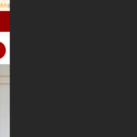
请先
或
绑定独立域名
开通凡科认证