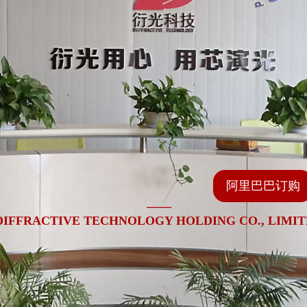
阿里巴巴订购
——
DIFFRACTIVE TECHNOLOGY HOLDING CO., LIMI