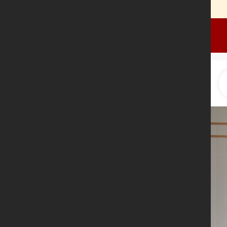
用作预览访问，商业用途请先
或
绑定独立域名
开通凡科认证